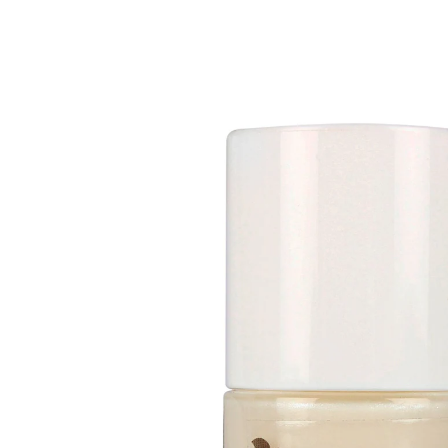
5,99 €
1 l = 599,00 €
inkl. MwSt. und zzgl.
Versandkosten
4,79 €
nur
ab
2
Stück
1
In den Warenkorb
Sofort lieferbar - in 2-3 Werktagen bei Ihnen
Pflegen Sie Ihre Nägel schön!
Der Nagelhärter mit Diamantpuder ist Ihr persönliches