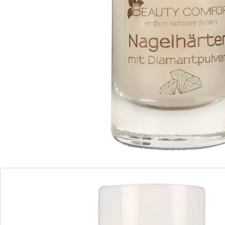
Geheimrezept zur Stärkung von sehr brüchigen,
splitternden und dünnen Nägeln. Denn das
Diamantpulver sorgt für gesund aussehende,
gepflegte und schöne Nägel!
Details
Hinweise & Hersteller
Bewertungen