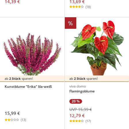
13,69 €
14,39 €
(18)
%
ab
2 Stück
sparen!
ab
2 Stück
sparen!
viva domo
Kunstblume "Erika" lila-weiß
Flamingoblume
20 %
UVP 15,99 €
15,99 €
12,79 €
(13)
(17)