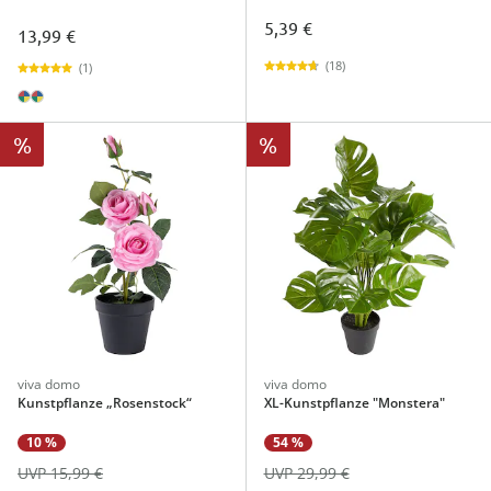
5,39 €
13,99 €
(18)
(1)
%
%
viva domo
viva domo
Kunstpflanze „Rosenstock“
XL-Kunstpflanze "Monstera"
54 %
10 %
UVP 29,99 €
UVP 15,99 €