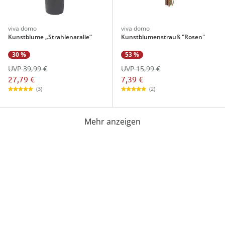
viva domo
viva domo
Kunstblume „Strahlenaralie“
Kunstblumenstrauß "Rosen"
30 %
53 %
UVP 39,99 €
UVP 15,99 €
27,79 €
7,39 €
(3)
(2)
Mehr anzeigen