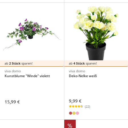
ab
2 Stück
sparen!
ab
4 Stück
sparen!
viva domo
viva domo
Kunstblume "Winde" violett
Deko-Nelke weiß
9,99 €
15,99 €
(22)
%