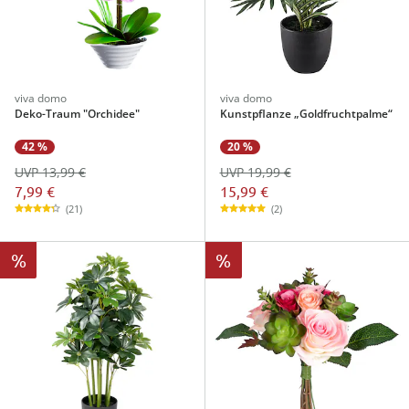
viva domo
viva domo
Deko-Traum "Orchidee"
Kunstpflanze „Goldfruchtpalme“
42 %
20 %
UVP 13,99 €
UVP 19,99 €
7,99 €
15,99 €
(21)
(2)
%
%