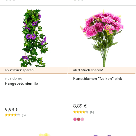
ab
2 Stück
sparen!
ab
3 Stück
sparen!
viva domo
Kunstblumen "Nelken" pink
Hängepetunien lila
8,89 €
9,99 €
(6)
(5)