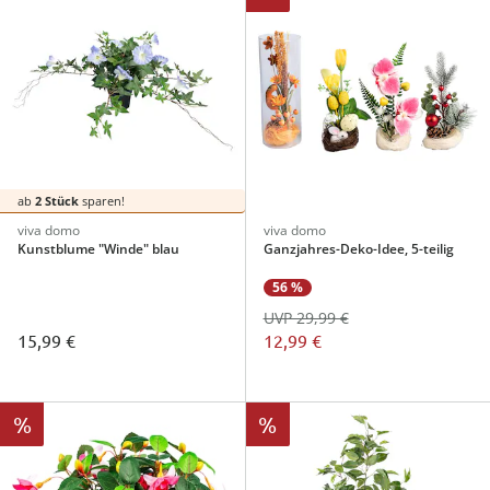
ab
2 Stück
sparen!
viva domo
viva domo
Kunstblume "Winde" blau
Ganzjahres-Deko-Idee, 5-teilig
56 %
UVP 29,99 €
15,99 €
12,99 €
%
%