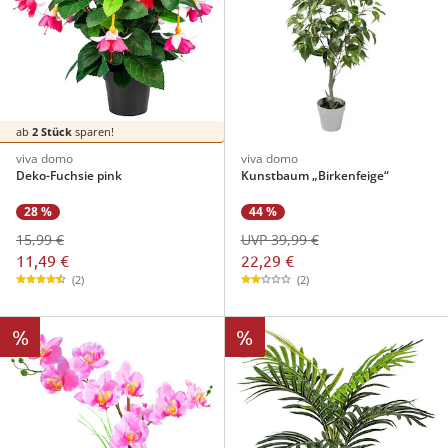
ab
2 Stück
sparen!
viva domo
viva domo
Deko-Fuchsie pink
Kunstbaum „Birkenfeige“
28 %
44 %
15,99 €
UVP 39,99 €
11,49 €
22,29 €
(2)
(2)
%
%