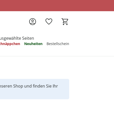
usgewählte Seiten
chnäppchen
Neuheiten
Bestellschein
 sich inspirieren
 sich inspirieren
 sich inspirieren
 sich inspirieren
 sich inspirieren
 sich inspirieren
 sich inspirieren
unseren Shop und finden Sie Ihr