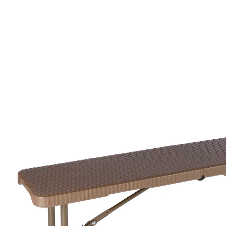
UVP 49,99 €
32,29 €
inkl. MwSt. und zzgl.
Versandkosten
In den Warenkorb
Sofort lieferbar - in 2-3 Werktagen bei Ihnen
Klappt ja super!
transportieren, aufklappen, Füße
ausfahren
Praktisch: Diese Klappbank in Rattan-Optik ist immer
genau dort zur Hand, wo Sie sie gerade benötigen – im