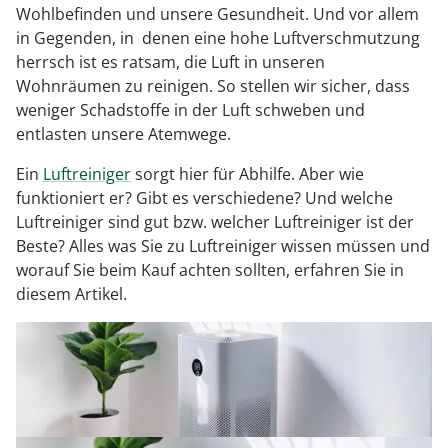
Regenschirme
Bett-Aufstehhilfen
Gartenmöbel Sets &
Heimwerken
Büro
Grabschmuck
Wohlbefinden und unsere Gesundheit. Und vor allem
Damenunterwäsche
Gesundheitsartikel
Geschenke für Kinder
Tortenplatten
Schubladenorganizer
Schrankorganizer
LED-Leuchten
Lounges
Küchengeräte
in Gegenden, in denen eine hohe Luftverschmutzung
Taschen
Ess- & Trinkhilfen
Insektenschutz
Dekoration
Grills & Grillzubehör
Schrankorganizer
Schubladenorganizer
Wetterstationen
herrsch ist es ratsam, die Luft in unseren
Herrenaccessoires
Infektionsschutz
Geschenke für Männer
Gartenbeleuchtung
Küchentextilien
Wohnräumen zu reinigen. So stellen wir sicher, dass
Schmuck & Uhren
Hörhilfen
Schuhstapler
Nähzubehör
Uhren & Wecker
Pflanzenshop
Herrenbekleidung
Inkontinenzartikel
Geschenke nach
weniger Schadstoffe in der Luft schweben und
‎ Mehr entdecken
Küchenhelfer
Praktische Alltagshelfer
Themen
entlasten unsere Atemwege.
Haushaltshelfer
Heimtextilien
Pflanzzubehör
Herrenschuhe
Körperpflege
Sehhilfen
‎ Mehr entdecken
Geschenkgutscheine
Ein
Luftreiniger
sorgt hier für Abhilfe. Aber wie
‎ Mehr entdecken
‎ Mehr entdecken
‎ Mehr entdecken
‎ Mehr entdecken
‎ Mehr entdecken
funktioniert er? Gibt es verschiedene? Und welche
‎ Mehr entdecken
‎ Mehr entdecken
Luftreiniger sind gut bzw. welcher Luftreiniger ist der
Beste? Alles was Sie zu Luftreiniger wissen müssen und
worauf Sie beim Kauf achten sollten, erfahren Sie in
diesem Artikel.