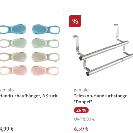
%
genialo
genialo
Handtuchaufhänger, 8 Stück
Teleskop-Handtuchstange
"Doppel"
26 %
UVP 8,99 €
4,99 €
6,59 €