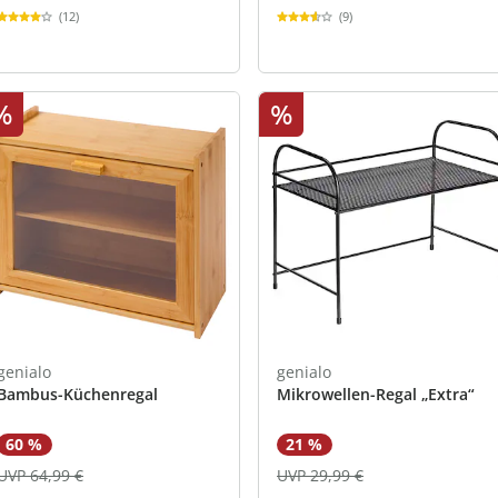
(12)
(9)
%
%
genialo
genialo
Bambus-Küchenregal
Mikrowellen-Regal „Extra“
60 %
21 %
UVP 64,99 €
UVP 29,99 €