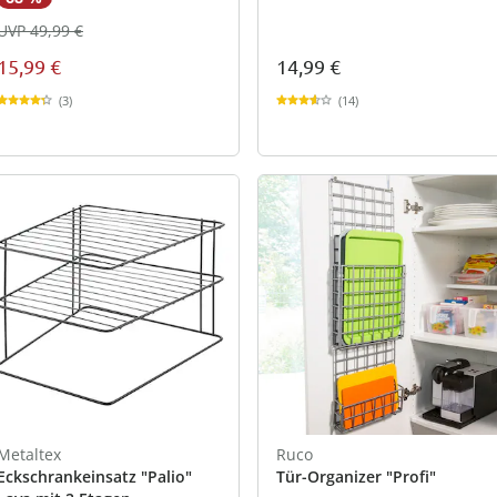
UVP 49,99 €
15,99 €
14,99 €
(3)
(14)
Metaltex
Ruco
Eckschrankeinsatz "Palio"
Tür-Organizer "Profi"