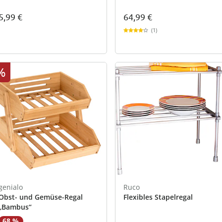
5,99 €
64,99 €
(1)
%
genialo
Ruco
Obst- und Gemüse-Regal
Flexibles Stapelregal
„Bambus“
68 %