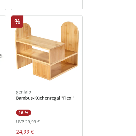
%
genialo
Bambus-Küchenregal "Flexi"
16 %
UVP 29,99 €
24,99 €