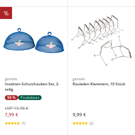
%
genialo
genialo
Insekten-Schutzhauben-Set, 2-
Rouladen-Klammern, 10 Stück
teilig
50 %
Produktset
UVP 15,98 €
7,99 €
9,99 €
(1)
(2)