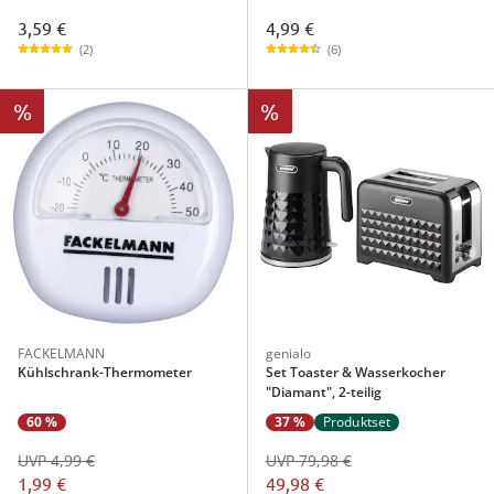
3,59 €
4,99 €
(2)
(6)
%
%
FACKELMANN
genialo
Kühlschrank-Thermometer
Set Toaster & Wasserkocher
"Diamant", 2-teilig
60 %
37 %
Produktset
UVP 4,99 €
UVP 79,98 €
1,99 €
49,98 €