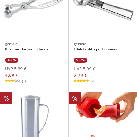
genialo
genialo
Kirschentkerner "Klassik"
Edelstahl-Eisportionierer
16 %
53 %
UVP 5,99 €
UVP 5,99 €
4,99 €
2,79 €
(7)
(2)
%
%