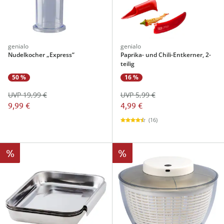
genialo
genialo
Nudelkocher „Express“
Paprika- und Chili-Entkerner, 2-
teilig
50 %
16 %
UVP 19,99 €
UVP 5,99 €
9,99 €
4,99 €
(16)
%
%