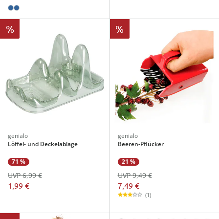
%
%
genialo
genialo
Löffel- und Deckelablage
Beeren-Pflücker
21 %
71 %
UVP 9,49 €
UVP 6,99 €
7,49 €
1,99 €
(1)