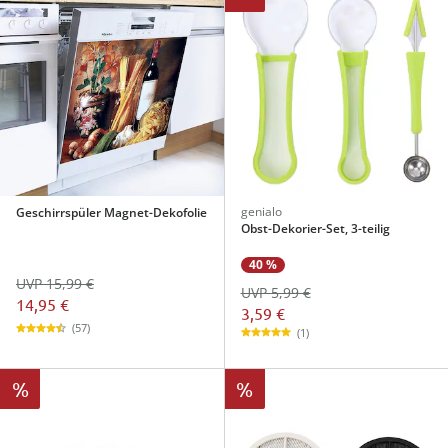
genialo
Geschirrspüler Magnet-Dekofolie
Obst-Dekorier-Set, 3-teilig
40 %
UVP 15,99 €
UVP 5,99 €
14,95 €
3,59 €
(57)
(1)
%
%