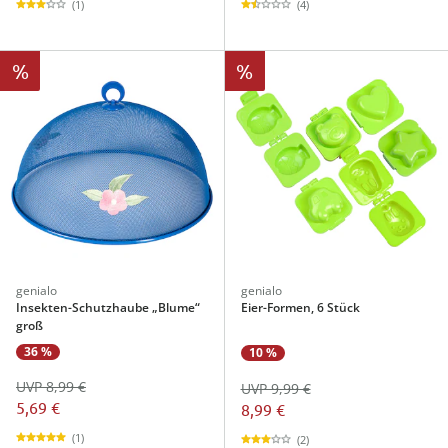
(1)
(4)
%
%
genialo
genialo
Insekten-Schutzhaube „Blume“
Eier-Formen, 6 Stück
groß
36 %
10 %
UVP 8,99 €
UVP 9,99 €
5,69 €
8,99 €
(1)
(2)