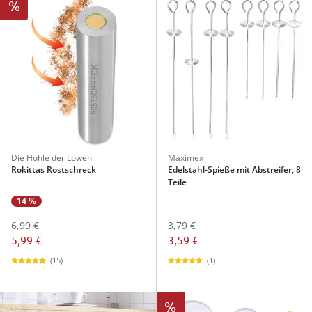
%
Die Höhle der Löwen
Maximex
Rokittas Rostschreck
Edelstahl-Spieße mit Abstreifer, 8
Teile
14 %
6,99 €
3,79 €
5,99 €
3,59 €
(15)
(1)
%