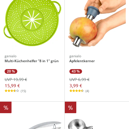
genialo
genialo
Multi-Küchenhelfer "8 in 1" grün
Apfelentkerner
20 %
43 %
UVP 19,99 €
UVP 6,99 €
15,99 €
3,99 €
(15)
(4)
%
%