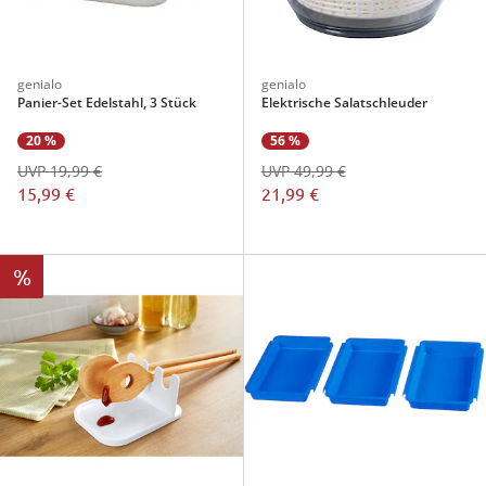
genialo
genialo
Panier-Set Edelstahl, 3 Stück
Elektrische Salatschleuder
20 %
56 %
UVP 19,99 €
UVP 49,99 €
15,99 €
21,99 €
%