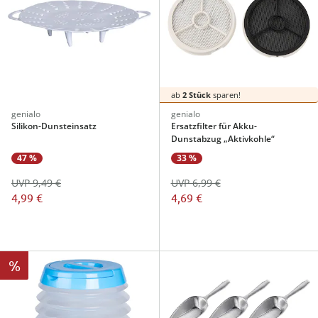
ab
2 Stück
sparen!
genialo
genialo
Silikon-Dunsteinsatz
Ersatzfilter für Akku-
Dunstabzug „Aktivkohle“
47 %
33 %
UVP 9,49 €
UVP 6,99 €
4,99 €
4,69 €
%